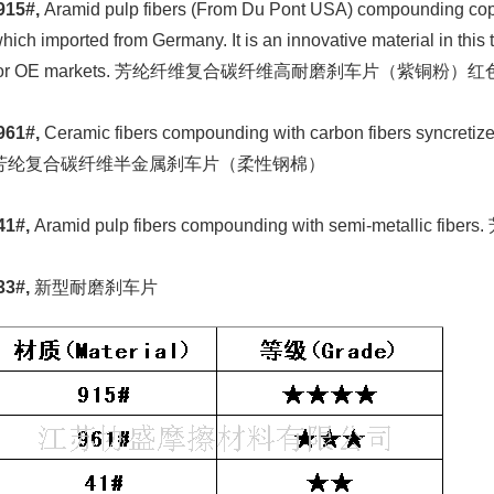
915#,
Aramid pulp fibers (From Du Pont USA) compounding copper
hich imported from Germany. It is an innovative material in this
for OE markets. 芳纶纤维复合碳纤维高耐磨刹车片（紫铜粉）红
961#,
Ceramic fibers compounding with carbon fibers syncretized
芳纶复合碳纤维半金属刹车片（柔性钢棉）
41#,
Aramid pulp fibers compounding with semi-metall
33#,
新型耐磨刹车片