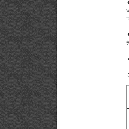
·
w
·
·
·