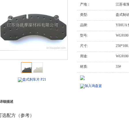
产地：
江苏省
类型:
盘式制
品牌:
YIHUA
型号:
WG910
尺寸:
250*100
用途:
WG910
材质:
33#
盘式刹车片 P21
加入询盘篮
详细描述
可选配方（参考）