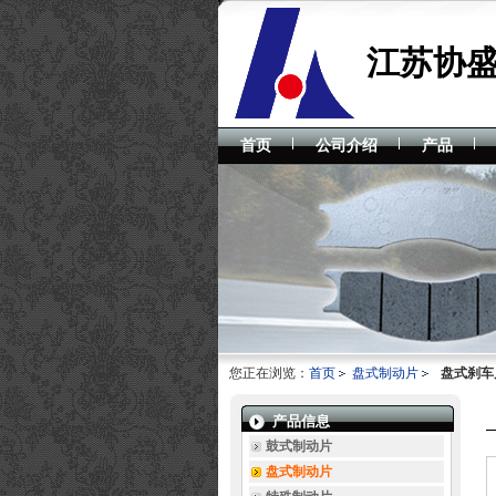
江苏协
首页
公司介绍
产品
您正在浏览：
首页
盘式制动片
盘式刹车片
产品信息
鼓式制动片
盘式制动片