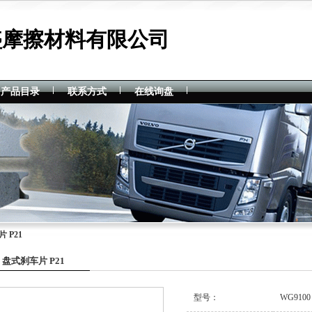
盛摩擦材料有限公司
产品目录
联系方式
在线询盘
 P21
盘式刹车片 P21
型号：
WG910