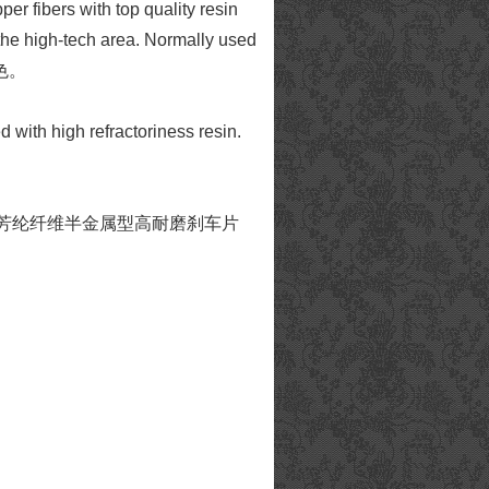
 fibers with top quality resin
 the high-tech area. Normally used
色。
 with high refractoriness resin.
ic fibers. 芳纶纤维半金属型高耐磨刹车片