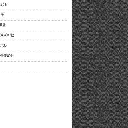
淮安市
动器
 恒盛
0 豪沃09款
.3*30
0 豪沃09款