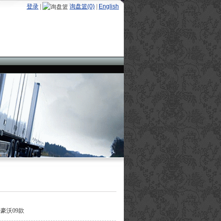
登录
|
询盘篮(0)
|
English
0 豪沃09款